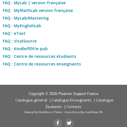
FAQ : MyLab | version française
FAQ : MyMathLab version française
FAQ : MyLab/Mastering
FAQ : MyEnglishLab
FAQ : eText
FAQ : VitalSource
FAQ : Kindle/PDF/e-pub
FAQ : Centre de ressources étudiants
FAQ : Centre de ressources enseignants
Copyright © 2026 Pearson Support France
Catalogue général
Catalogue Enseignants
Catalogue
|
|
Étudiants
Contacts
|
Powered by WordPress
AccessPress Ray modifié par PN
|
Thème :